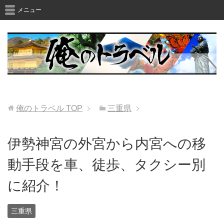
メニュー
俺のトラベル
TOP
三重県
伊勢神宮の外宮から内宮への移
動手段を車、徒歩、タクシー別
に紹介！
三重県