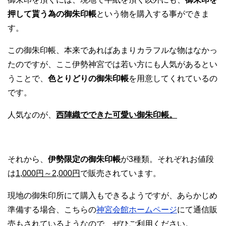
押して貰う為の御朱印帳
という物を購入する事ができま
す。
この御朱印帳、本来であればあまりカラフルな物はなかっ
たのですが、ここ伊勢神宮では若い方にも人気があるとい
うことで、
色とりどりの御朱印帳
を用意してくれているの
です。
人気なのが、
西陣織でできた可愛い御朱印帳。
それから、
伊勢限定の御朱印帳
が3種類。それぞれお値段
は
1,000円～2,000円
で販売されています。
現地の御朱印所にて購入もできるようですが、あらかじめ
準備する場合、こちらの
神宮会館ホームページ
にて通信販
売もされているようなので、ぜひご利用ください。