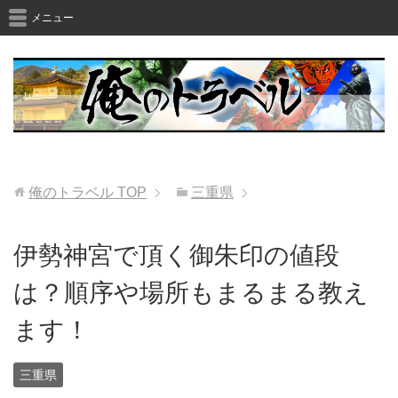
メニュー
俺のトラベル
TOP
三重県
伊勢神宮で頂く御朱印の値段
は？順序や場所もまるまる教え
ます！
三重県