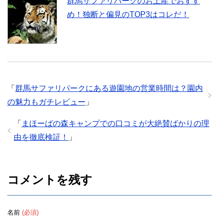
群馬サファリパークのお土産でおすす
め！独断と偏見のTOP3はコレだ！
「
群馬サファリパークにある遊園地の営業時間は？園内
の魅力もガチレビュー
」
「
まほーばの森キャンプでの口コミが大絶賛ばかりの理
由を徹底検証！
」
コメントを残す
名前
(必須)