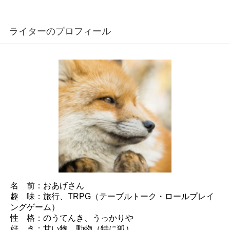
ライターのプロフィール
名 前：おあげさん
趣 味：旅行、TRPG（テーブルトーク・ロールプレイ
ングゲーム）
性 格：のうてんき、うっかりや
好 き：甘い物、動物（特に狐）