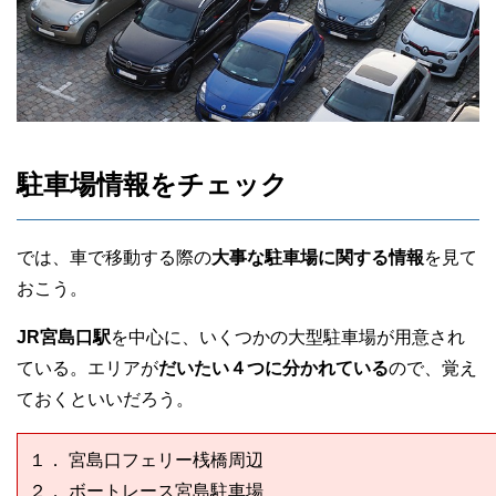
駐車場情報をチェック
では、車で移動する際の
大事な駐車場に関する情報
を見て
おこう。
JR宮島口駅
を中心に、いくつかの大型駐車場が用意され
ている。エリアが
だいたい４つに分かれている
ので、覚え
ておくといいだろう。
１． 宮島口フェリー桟橋周辺
２． ボートレース宮島駐車場