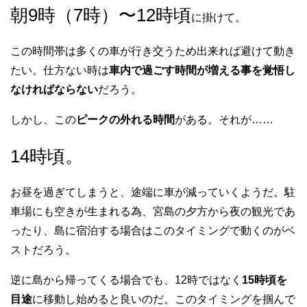
朝9時（7時）〜12時頃
に掛けて。
この時間帯は多くの車が行き交うため出来れば避けて動き
たい。仕方ない時は
車内で過ごす時間が増える事を覚悟し
なければならない
だろう。
しかし、この
ピークの外れる時間
がある。それが……
14時頃。
お昼を過ぎてしまうと、途端に車が減っていくようだ。駐
車場にも空きが生まれる為、宮島の夕方から夜の観光であ
ったり、島に宿泊する場合はこのタイミングで動くのがベ
ストだろう。
逆に島から帰ってくる場合でも、12時ではなく
15時頃を
目途
に移動し始めると良いのだ。このタイミングを掴んで